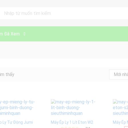
ll
m Đã Xem
ìm thấy
Mới nh
p Ly Tự Động Jumi
Máy Ép Ly 1 Lít Eton W2
Máy Ép 