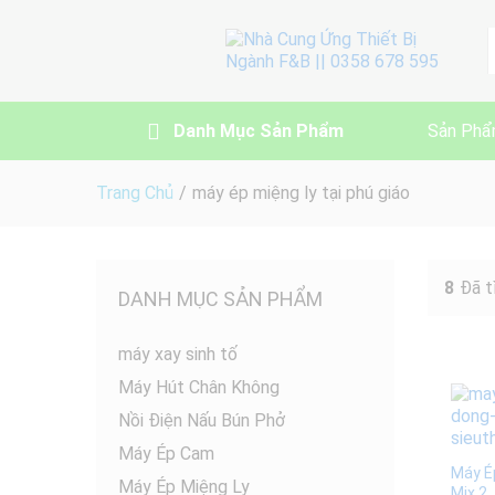
A
Danh Mục Sản Phẩm
Sản Phẩ
Trang Chủ
/
máy ép miệng ly tại phú giáo
8
Đã t
DANH MỤC SẢN PHẨM
máy xay sinh tố
Máy Hút Chân Không
Nồi Điện Nấu Bún Phở
Máy Ép Cam
Máy É
Máy Ép Miệng Ly
Mix 2