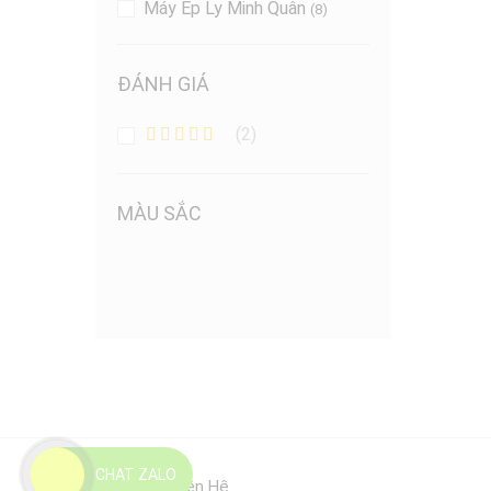
Máy Ép Ly Minh Quân
(8)
ĐÁNH GIÁ
(2)
Được xếp
hạng
5
5
sao
MÀU SẮC
CHAT ZALO
Thông Tin Liên Hệ