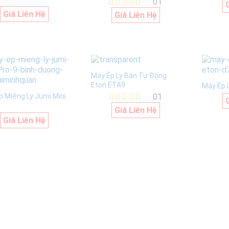
01
Giá Liên Hệ
Được xếp
Giá Liên Hệ
hạng
5.00
5 sao
Máy Ép Ly Bán Tự Động
Eton ETA9
Máy Ép 
p Miệng Ly Jumi Mini
01
Được xếp
Giá Liên Hệ
hạng
Giá Liên Hệ
5.00
5 sao