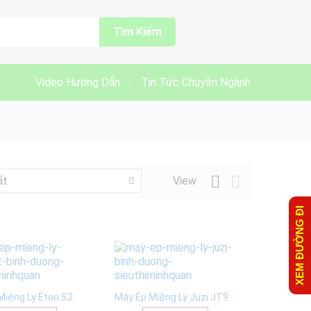
Tìm Kiếm
Video Hướng Dẫn
Tin Tức Chuyên Ngành
View
ất
XEM ĐƯỜNG ĐI
Miệng Ly Eton S2
Máy Ép Miệng Ly Juzi JT9