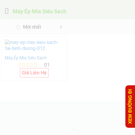
Máy Ép Mía Siêu Sạch
Mới nhất
Máy Ép Mía Siêu Sạch
01
Được xếp
Giá Liên Hệ
hạng
5.00
5 sao
XEM ĐƯỜNG ĐI