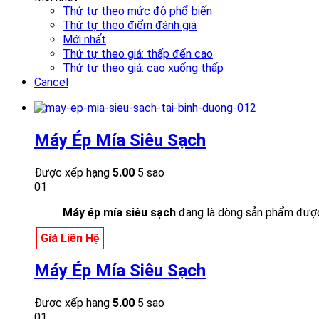
Thứ tự theo mức độ phổ biến
Thứ tự theo điểm đánh giá
Mới nhất
Thứ tự theo giá: thấp đến cao
Thứ tự theo giá: cao xuống thấp
Cancel
Máy Ép Mía Siêu Sạch
Được xếp hạng
5.00
5 sao
01
Máy ép mía siêu sạch
đang là dòng sản phẩm được 
Giá Liên Hệ
Máy Ép Mía Siêu Sạch
Được xếp hạng
5.00
5 sao
01