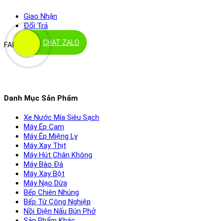
Giao Nhận
Đổi Trả
CHAT ZALO
FANPAGE
Danh Mục Sản Phẩm
Xe Nước Mía Siêu Sạch
Máy Ép Cam
Máy Ép Miệng Ly
Máy Xay Thịt
Máy Hút Chân Không
Máy Bào Đá
Máy Xay Bột
Máy Nạo Dừa
Bếp Chiên Nhúng
Bếp Từ Công Nghiệp
Nồi Điện Nấu Bún Phở
Sản Phẩm Khác