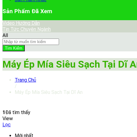
Sản Phẩm Đã Xem
Video Hướng Dẫn
Tin Tức Chuyên Ngành
All
Tìm Kiếm
Máy Ép Mía Siêu Sạch Tại Dĩ A
Trang Chủ
/
Máy Ép Mía Siêu Sạch Tại Dĩ An
1
Đã tìm thấy
View
Lọc
Mới nhất