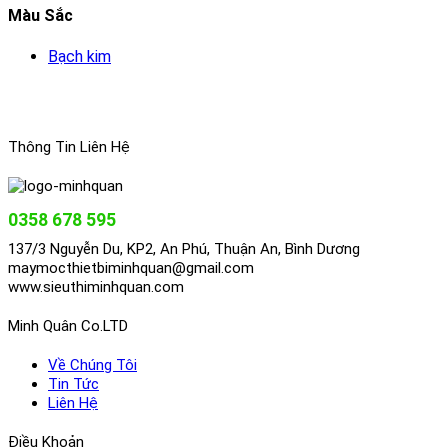
Màu Sắc
Bạch kim
Thông Tin Liên Hệ
0358 678 595
137/3 Nguyễn Du, KP2, An Phú, Thuận An, Bình Dương
maymocthietbiminhquan@gmail.com
www.sieuthiminhquan.com
Minh Quân Co.LTD
Về Chúng Tôi
Tin Tức
Liên Hệ
Điều Khoản