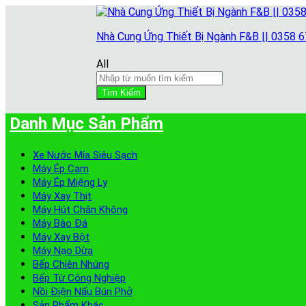
Nhà Cung Ứng Thiết Bị Ngành F&B || 0358 
All
Tìm Kiếm
Danh Mục Sản Phẩm
Xe Nước Mía Siêu Sạch
Máy Ép Cam
Máy Ép Miệng Ly
Máy Xay Thịt
Máy Hút Chân Không
Máy Bào Đá
Máy Xay Bột
Máy Nạo Dừa
Bếp Chiên Nhúng
Bếp Từ Công Nghiệp
Nồi Điện Nấu Bún Phở
Sản Phẩm Khác