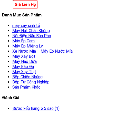
Giá Liên Hệ
Danh Mục Sản Phẩm
máy xay sinh tố
Máy Hút Chân Không
Nồi Điện Nấu Bún Phở
Máy Ép Cam
Máy Ép Miệng Ly
Xe Nước Mía – Máy Ép Nước Mía
Máy Xay Bột
Máy Nạo Dừa
Máy Bào Đá
Máy Xay Thịt
Bếp Chiên Nhúng
Bếp Từ Công Nghiệp
Sản Phẩm Khác
Đánh Giá
Được xếp hạng
5
5 sao
(1)