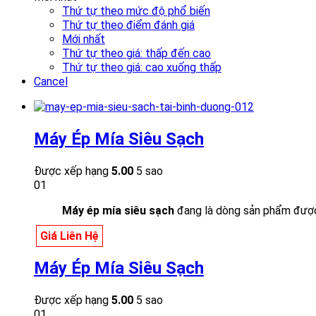
Thứ tự theo mức độ phổ biến
Thứ tự theo điểm đánh giá
Mới nhất
Thứ tự theo giá: thấp đến cao
Thứ tự theo giá: cao xuống thấp
Cancel
Máy Ép Mía Siêu Sạch
Được xếp hạng
5.00
5 sao
01
Máy ép mía siêu sạch
đang là dòng sản phẩm được 
Giá Liên Hệ
Máy Ép Mía Siêu Sạch
Được xếp hạng
5.00
5 sao
01