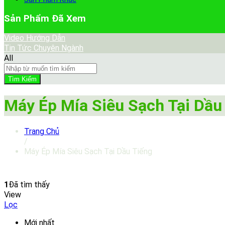
Sản Phẩm Đã Xem
Video Hướng Dẫn
Tin Tức Chuyên Ngành
All
Tìm Kiếm
Máy Ép Mía Siêu Sạch Tại Dầu
Trang Chủ
/
Máy Ép Mía Siêu Sạch Tại Dầu Tiếng
1
Đã tìm thấy
View
Lọc
Mới nhất