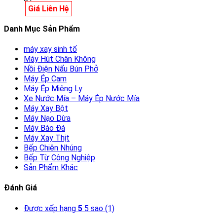
Giá Liên Hệ
Danh Mục Sản Phẩm
máy xay sinh tố
Máy Hút Chân Không
Nồi Điện Nấu Bún Phở
Máy Ép Cam
Máy Ép Miệng Ly
Xe Nước Mía – Máy Ép Nước Mía
Máy Xay Bột
Máy Nạo Dừa
Máy Bào Đá
Máy Xay Thịt
Bếp Chiên Nhúng
Bếp Từ Công Nghiệp
Sản Phẩm Khác
Đánh Giá
Được xếp hạng
5
5 sao
(1)