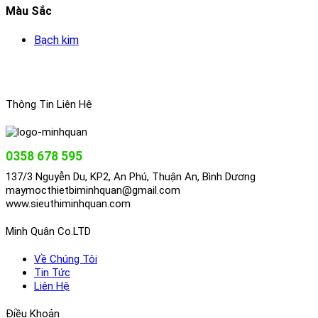
Màu Sắc
Bạch kim
Thông Tin Liên Hệ
0358 678 595
137/3 Nguyễn Du, KP2, An Phú, Thuận An, Bình Dương
maymocthietbiminhquan@gmail.com
www.sieuthiminhquan.com
Minh Quân Co.LTD
Về Chúng Tôi
Tin Tức
Liên Hệ
Điều Khoản