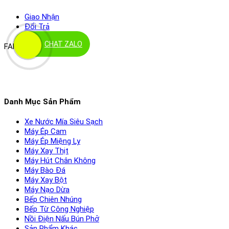
Giao Nhận
Đổi Trả
CHAT ZALO
FANPAGE
Danh Mục Sản Phẩm
Xe Nước Mía Siêu Sạch
Máy Ép Cam
Máy Ép Miệng Ly
Máy Xay Thịt
Máy Hút Chân Không
Máy Bào Đá
Máy Xay Bột
Máy Nạo Dừa
Bếp Chiên Nhúng
Bếp Từ Công Nghiệp
Nồi Điện Nấu Bún Phở
Sản Phẩm Khác