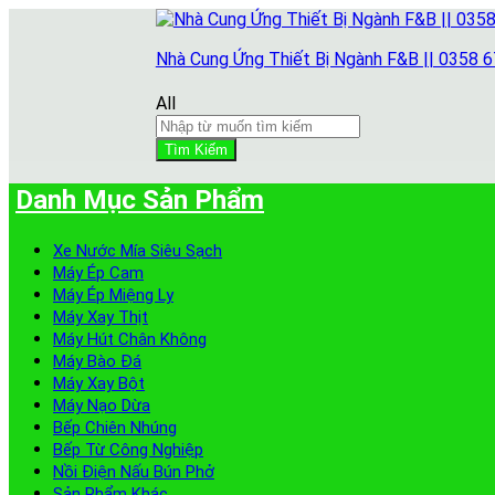
Nhà Cung Ứng Thiết Bị Ngành F&B || 0358 
All
Tìm Kiếm
Danh Mục Sản Phẩm
Xe Nước Mía Siêu Sạch
Máy Ép Cam
Máy Ép Miệng Ly
Máy Xay Thịt
Máy Hút Chân Không
Máy Bào Đá
Máy Xay Bột
Máy Nạo Dừa
Bếp Chiên Nhúng
Bếp Từ Công Nghiệp
Nồi Điện Nấu Bún Phở
Sản Phẩm Khác