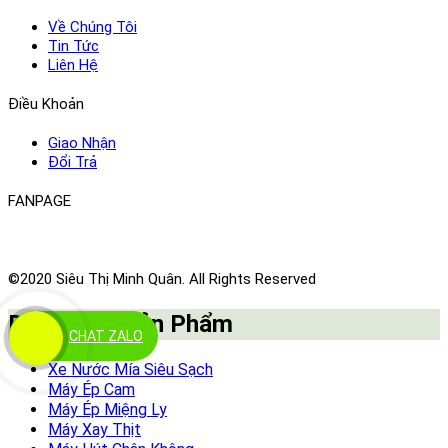
Về Chúng Tôi
Tin Tức
Liên Hệ
Điều Khoản
Giao Nhận
Đổi Trả
FANPAGE
©2020 Siêu Thị Minh Quân. All Rights Reserved
Danh Mục Sản Phẩm
CHAT ZALO
Xe Nước Mía Siêu Sạch
Máy Ép Cam
Máy Ép Miệng Ly
Máy Xay Thịt