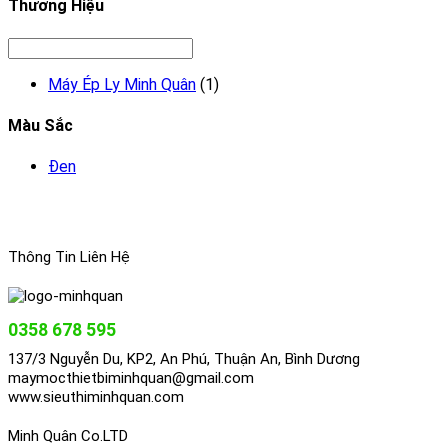
Thương Hiệu
Máy Ép Ly Minh Quân
(1)
Màu Sắc
Đen
Thông Tin Liên Hệ
0358 678 595
137/3 Nguyễn Du, KP2, An Phú, Thuận An, Bình Dương
maymocthietbiminhquan@gmail.com
www.sieuthiminhquan.com
Minh Quân Co.LTD