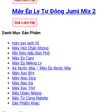
Máy Ép Ly Tự Động Jumi Mix 2
Giá Liên Hệ
Danh Mục Sản Phẩm
máy xay sinh tố
Máy Hút Chân Không
Nồi Điện Nấu Bún Phở
Máy Ép Cam
Máy Ép Miệng Ly
Xe Nước Mía – Máy Ép Nước Mía
Máy Xay Bột
Máy Nạo Dừa
Máy Bào Đá
Máy Xay Thịt
Bếp Chiên Nhúng
Bếp Từ Công Nghiệp
Sản Phẩm Khác