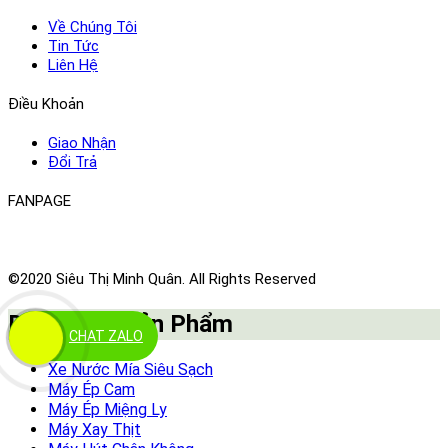
Về Chúng Tôi
Tin Tức
Liên Hệ
Điều Khoản
Giao Nhận
Đổi Trả
FANPAGE
©2020 Siêu Thị Minh Quân. All Rights Reserved
Danh Mục Sản Phẩm
CHAT ZALO
Xe Nước Mía Siêu Sạch
Máy Ép Cam
Máy Ép Miệng Ly
Máy Xay Thịt