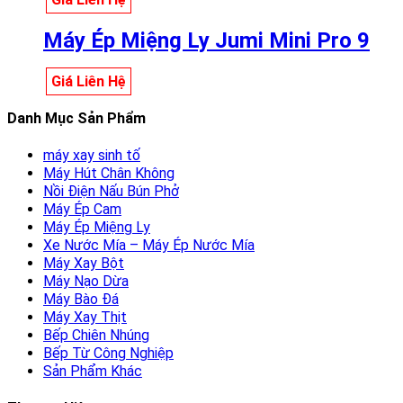
Máy Ép Miệng Ly Jumi Mini Pro 9
Giá Liên Hệ
Danh Mục Sản Phẩm
máy xay sinh tố
Máy Hút Chân Không
Nồi Điện Nấu Bún Phở
Máy Ép Cam
Máy Ép Miệng Ly
Xe Nước Mía – Máy Ép Nước Mía
Máy Xay Bột
Máy Nạo Dừa
Máy Bào Đá
Máy Xay Thịt
Bếp Chiên Nhúng
Bếp Từ Công Nghiệp
Sản Phẩm Khác