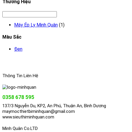
Thương Hiệu
Máy Ép Ly Minh Quân
(1)
Màu Sắc
Đen
Thông Tin Liên Hệ
0358 678 595
137/3 Nguyễn Du, KP2, An Phú, Thuận An, Bình Dương
maymocthietbiminhquan@gmail.com
www.sieuthiminhquan.com
Minh Quân Co.LTD