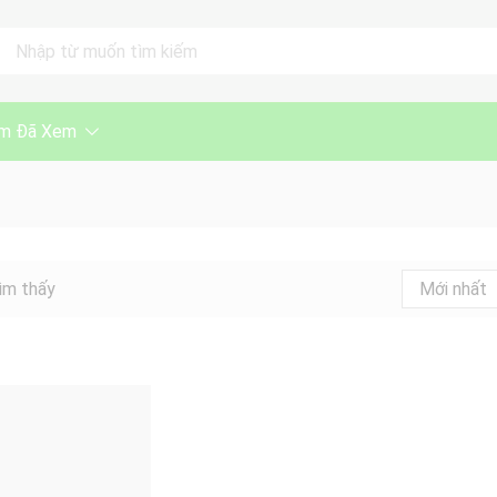
ll
m Đã Xem
ìm thấy
Mới nhất