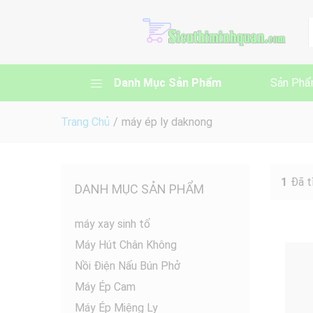
A
Danh Mục Sản Phẩm
Sản Phẩ
Trang Chủ
/
máy ép ly daknong
1
Đã t
DANH MỤC SẢN PHẨM
máy xay sinh tố
Máy Hút Chân Không
Nồi Điện Nấu Bún Phở
Máy Ép Cam
Máy Ép Miệng Ly