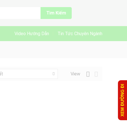
Tìm Kiếm
Video Hướng Dẫn
Tin Tức Chuyên Ngành
View
ất
XEM ĐƯỜNG ĐI