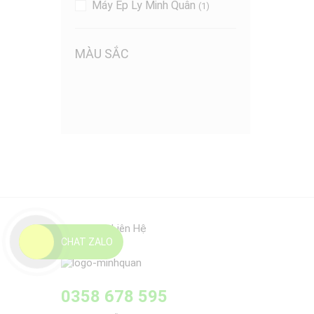
Máy Ép Ly Minh Quân
(1)
MÀU SẮC
Thông Tin Liên Hệ
CHAT ZALO
0358 678 595