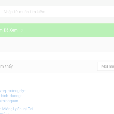
ll
m Đã Xem
ìm thấy
Mới nh
 Miệng Ly Shunji Tại
Dương