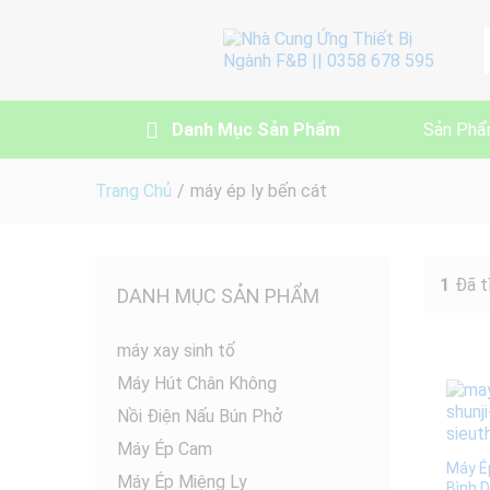
A
Danh Mục Sản Phẩm
Sản Phẩ
Trang Chủ
/
máy ép ly bến cát
1
Đã t
DANH MỤC SẢN PHẨM
máy xay sinh tố
Máy Hút Chân Không
Nồi Điện Nấu Bún Phở
Máy Ép Cam
Máy Ép
Máy Ép Miệng Ly
Bình 