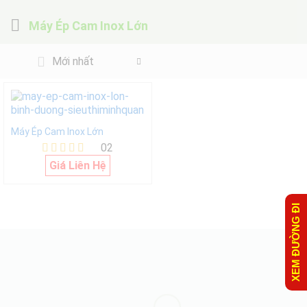
Máy Ép Cam Inox Lớn
Mới nhất
Máy Ép Cam Inox Lớn
02
Được xếp
Giá Liên Hệ
hạng
5.00
5 sao
XEM ĐƯỜNG ĐI