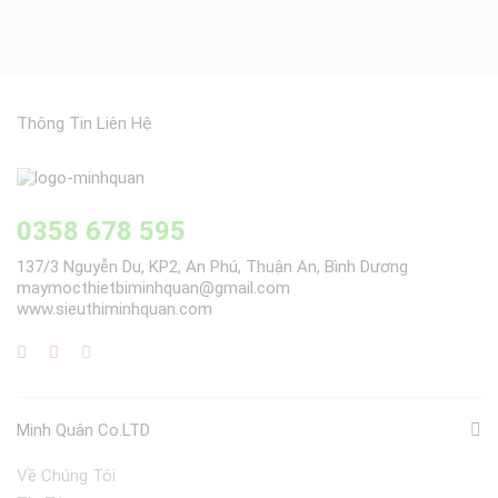
Thông Tin Liên Hệ
0358 678 595
137/3 Nguyễn Du, KP2, An Phú, Thuận An, Bình Dương
maymocthietbiminhquan@gmail.com
www.sieuthiminhquan.com
Minh Quân Co.LTD
Về Chúng Tôi