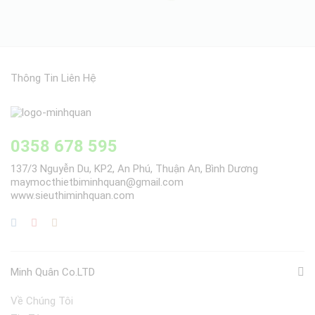
Thông Tin Liên Hệ
0358 678 595
137/3 Nguyễn Du, KP2, An Phú, Thuận An, Bình Dương
maymocthietbiminhquan@gmail.com
www.sieuthiminhquan.com
Minh Quân Co.LTD
Về Chúng Tôi