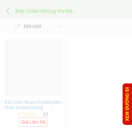
Bếp Chiên Nhúng Đa Năng Một Chảo tại Bình Dương
Mới nhất
XEM ĐƯỜNG ĐI
Bếp Chiên Nhúng Đa Năng Một
Chảo tại Bình Dương
01
Được xếp
Giá Liên Hệ
hạng
5.00