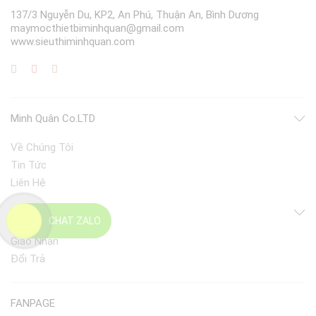
137/3 Nguyễn Du, KP2, An Phú, Thuận An, Bình Dương
maymocthietbiminhquan@gmail.com
www.sieuthiminhquan.com
Minh Quân Co.LTD
Về Chúng Tôi
Tin Tức
Liên Hệ
Điều Khoản
CHAT ZALO
Giao Nhận
Đổi Trả
FANPAGE