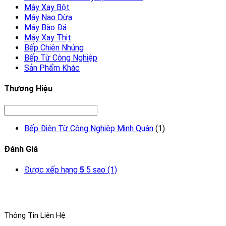
Máy Xay Bột
Máy Nạo Dừa
Máy Bào Đá
Máy Xay Thịt
Bếp Chiên Nhúng
Bếp Từ Công Nghiệp
Sản Phẩm Khác
Thương Hiệu
Bếp Điện Từ Công Nghiệp Minh Quân
(1)
Đánh Giá
Được xếp hạng
5
5 sao
(1)
Thông Tin Liên Hệ