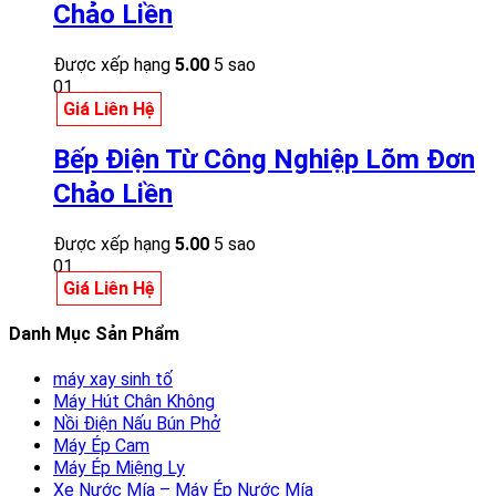
Chảo Liền
Được xếp hạng
5.00
5 sao
01
Giá Liên Hệ
Bếp Điện Từ Công Nghiệp Lõm Đơn
Chảo Liền
Được xếp hạng
5.00
5 sao
01
Giá Liên Hệ
Danh Mục Sản Phẩm
máy xay sinh tố
Máy Hút Chân Không
Nồi Điện Nấu Bún Phở
Máy Ép Cam
Máy Ép Miệng Ly
Xe Nước Mía – Máy Ép Nước Mía