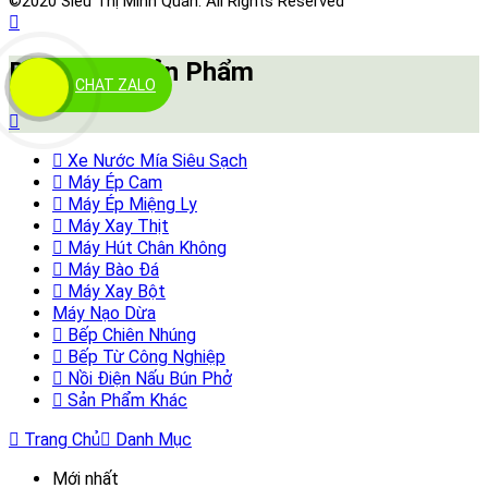
©2020 Siêu Thị Minh Quân. All Rights Reserved
Danh Mục Sản Phẩm
CHAT ZALO
Xe Nước Mía Siêu Sạch
Máy Ép Cam
Máy Ép Miệng Ly
Máy Xay Thịt
Máy Hút Chân Không
Máy Bào Đá
Máy Xay Bột
Máy Nạo Dừa
Bếp Chiên Nhúng
Bếp Từ Công Nghiệp
Nồi Điện Nấu Bún Phở
Sản Phẩm Khác
Trang Chủ
Danh Mục
Mới nhất