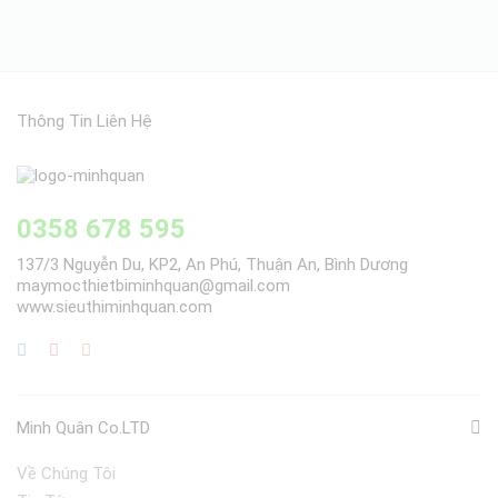
Thông Tin Liên Hệ
0358 678 595
137/3 Nguyễn Du, KP2, An Phú, Thuận An, Bình Dương
maymocthietbiminhquan@gmail.com
www.sieuthiminhquan.com
Minh Quân Co.LTD
Về Chúng Tôi