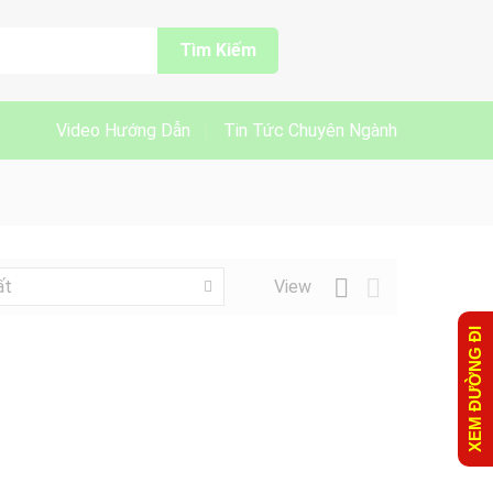
Tìm Kiếm
Video Hướng Dẫn
Tin Tức Chuyên Ngành
View
ất
XEM ĐƯỜNG ĐI