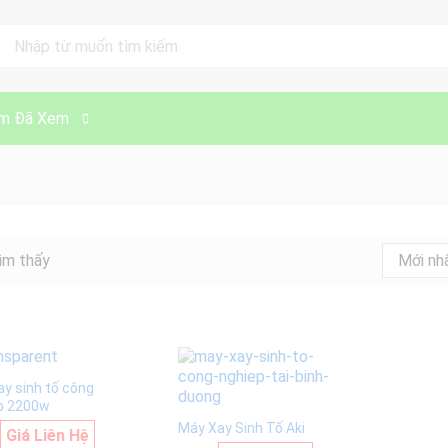
ll
m Đã Xem
ìm thấy
Mới nh
ay sinh tố công
p 2200w
Máy Xay Sinh Tố Aki
Giá Liên Hệ