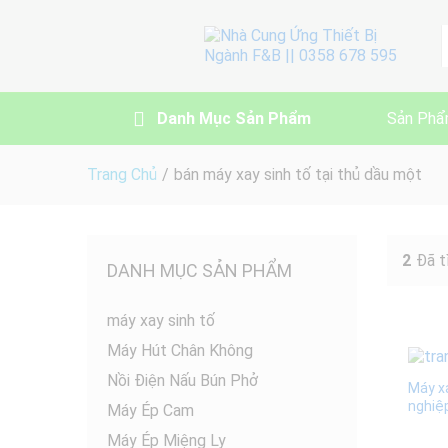
A
Danh Mục Sản Phẩm
Sản Phẩ
Trang Chủ
/
bán máy xay sinh tố tại thủ dầu một
2
Đã t
DANH MỤC SẢN PHẨM
máy xay sinh tố
Máy Hút Chân Không
Nồi Điện Nấu Bún Phở
Máy x
nghiệ
Máy Ép Cam
Máy Ép Miệng Ly