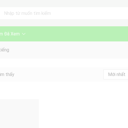
ll
m Đã Xem
tiếng
ìm thấy
Mới nhất