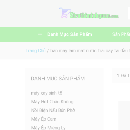
A
Danh Mục Sản Phẩm
Sản Phẩ
Trang Chủ
/
bán máy làm mát nước trái cây tại dầu 
1
Đã t
DANH MỤC SẢN PHẨM
máy xay sinh tố
Máy Hút Chân Không
Nồi Điện Nấu Bún Phở
Máy Ép Cam
Máy Ép Miệng Ly