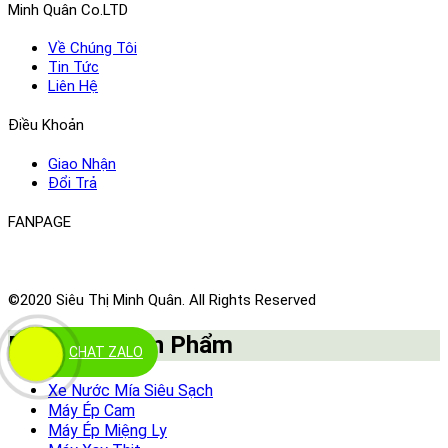
Minh Quân Co.LTD
Về Chúng Tôi
Tin Tức
Liên Hệ
Điều Khoản
Giao Nhận
Đổi Trả
FANPAGE
©2020 Siêu Thị Minh Quân. All Rights Reserved
Danh Mục Sản Phẩm
CHAT ZALO
Xe Nước Mía Siêu Sạch
Máy Ép Cam
Máy Ép Miệng Ly