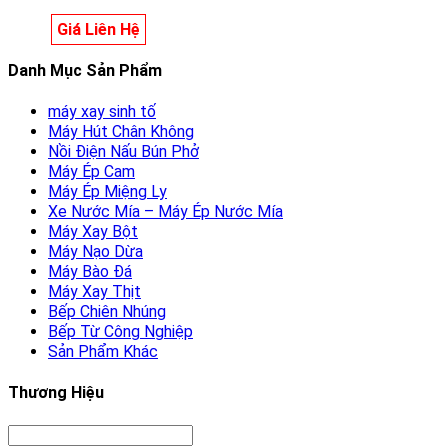
Giá Liên Hệ
Danh Mục Sản Phẩm
máy xay sinh tố
Máy Hút Chân Không
Nồi Điện Nấu Bún Phở
Máy Ép Cam
Máy Ép Miệng Ly
Xe Nước Mía – Máy Ép Nước Mía
Máy Xay Bột
Máy Nạo Dừa
Máy Bào Đá
Máy Xay Thịt
Bếp Chiên Nhúng
Bếp Từ Công Nghiệp
Sản Phẩm Khác
Thương Hiệu