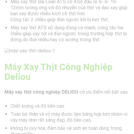
Máy xay thịt Đài Loan ATS có 4 bộ đầu ra: 6- 8- 10-
12mm tương ứng với độ nhuyễn của thịt và dao xay giúp
bạn xay được nhiều kích cỡ thịt hơn.
Công tắc 2 chiều giúp đùn ngược khi bị kẹt thịt:
Máy xay thịt ATS sử dụng động cơ mạnh, công tắc hai
chiều giúp xay tới và đùn ngược trong trường hợp thịt bị
đứng do đùn nhiều hay có xương trong thịt.
Máy Xay Thịt Công Nghiệp
Deliou
Máy xay thịt công nghiệp DELIOU
có ưu điểm nổi bật sau:
Chất lượng và độ bền cao.
Toàn bộ thân và vỏ máy được làm bằng hợp kim nhôm vì
vậy máy nhìn rất sáng đẹp, độ bền cao,
không bị oxy hóa, đảm bảo vệ sinh an toàn dùng trong