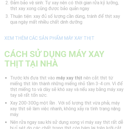
Đảm bảo vệ sinh: Tự xay nên có thời gian rửa kỹ lưỡng,
thịt xay xong cũng được bảo quản ngay
Thuận tiện: xay đủ số lượng cần dùng, tránh để thịt xay
qua ngày mất nhiều chất dinh dưỡng
XEM THÊM CÁC SẢN PHẨM MÁY XAY THỊT
CÁCH SỬ DỤNG MÁY XAY
THỊT TẠI NHÀ
Trước khi đưa thịt vào
máy xay thịt
nên cắt thịt từ
miếng thịt lớn thành những miếng nhỏ tầm 3-4 cm. Vì để
thịt miếng to và dày sẽ khó xay và nếu xay bằng máy xay
tay sẽ rất tốn sức.
Xay 200-300g một lần . Với số lượng thịt vừa phải, máy
xay thịt sẽ làm việc nhanh, không xảy ra tình trạng nặng
máy.
Nên rửa ngay sau khi sử dụng xong vì máy xay thịt rất dễ
bị rỉ sét do các chất trong thịt còn bám lại trên lưỡi cắt,