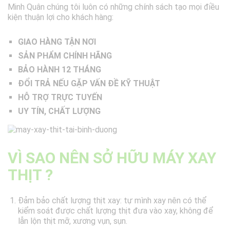
Minh Quân chúng tôi luôn có những chính sách tạo mọi điều
kiện thuận lợi cho khách hàng:
GIAO HÀNG TẬN NƠI
SẢN PHẨM CHÍNH HÃNG
BẢO HÀNH 12 THÁNG
ĐỔI TRẢ NẾU GẶP VẤN ĐỀ KỸ THUẬT
HỖ TRỢ TRỰC TUYẾN
UY TÍN, CHẤT LƯỢNG
VÌ SAO NÊN SỞ HỮU MÁY XAY
THỊT ?
Đảm bảo chất lượng thịt xay: tự mình xay nên có thể
kiểm soát được chất lượng thịt đưa vào xay, không để
lẫn lộn thịt mỡ, xương vụn, sụn.