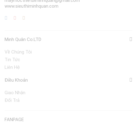
maymocthietbiminhquan@gmail.com
www.sieuthiminhquan.com
Minh Quân Co.LTD
Về Chúng Tôi
Tin Tức
Liên Hệ
Điều Khoản
Giao Nhận
Đổi Trả
FANPAGE