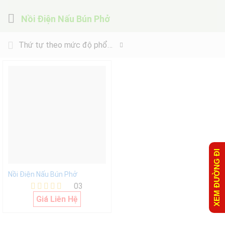
Nồi Điện Nấu Bún Phở
Thứ tự theo mức độ phổ biến
XEM ĐƯỜNG ĐI
Nồi Điện Nấu Bún Phở
03
Được xếp
Giá Liên Hệ
hạng
5.00
5 sao