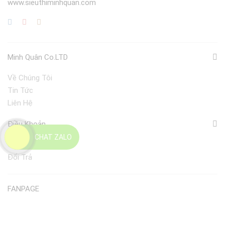
www.sieuthiminhquan.com
Minh Quân Co.LTD
Về Chúng Tôi
Tin Tức
Liên Hệ
Điều Khoản
CHAT ZALO
Giao Nhận
Đổi Trả
FANPAGE