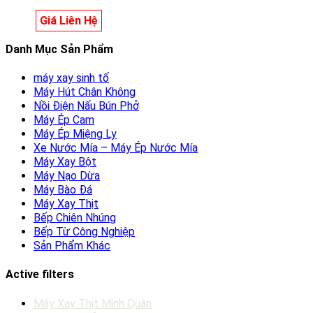
Giá Liên Hệ
Danh Mục Sản Phẩm
máy xay sinh tố
Máy Hút Chân Không
Nồi Điện Nấu Bún Phở
Máy Ép Cam
Máy Ép Miệng Ly
Xe Nước Mía – Máy Ép Nước Mía
Máy Xay Bột
Máy Nạo Dừa
Máy Bào Đá
Máy Xay Thịt
Bếp Chiên Nhúng
Bếp Từ Công Nghiệp
Sản Phẩm Khác
Active filters
Máy Xay Thịt Minh Quân