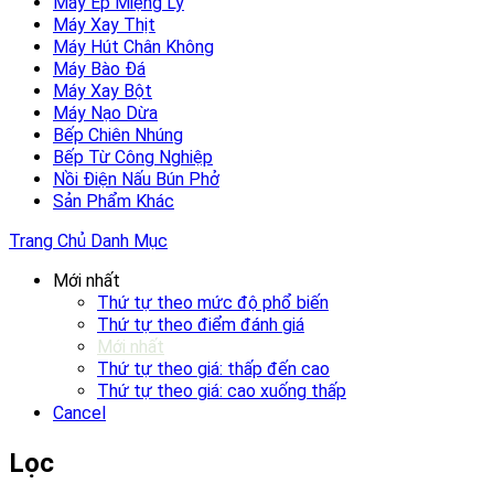
Máy Ép Miệng Ly
Máy Xay Thịt
Máy Hút Chân Không
Máy Bào Đá
Máy Xay Bột
Máy Nạo Dừa
Bếp Chiên Nhúng
Bếp Từ Công Nghiệp
Nồi Điện Nấu Bún Phở
Sản Phẩm Khác
Trang Chủ
Danh Mục
Mới nhất
Thứ tự theo mức độ phổ biến
Thứ tự theo điểm đánh giá
Mới nhất
Thứ tự theo giá: thấp đến cao
Thứ tự theo giá: cao xuống thấp
Cancel
Lọc