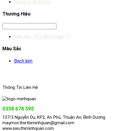
Remove all filters
Thương Hiệu
Máy Xay Thịt Minh Quân
(1)
Màu Sắc
Bạch kim
Thông Tin Liên Hệ
0358 678 595
137/3 Nguyễn Du, KP2, An Phú, Thuận An, Bình Dương
maymocthietbiminhquan@gmail.com
www.sieuthiminhquan.com