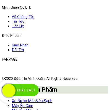
Minh Quân Co.LTD
Về Chúng Tôi
Tin Tức
Liên Hệ
Điều Khoản
Giao Nhận
Đổi Trả
FANPAGE
©2020 Siêu Thị Minh Quân. All Rights Reserved
Danh Mục Sản Phẩm
CHAT ZALO
Xe Nước Mía Siêu Sạch
Máy Ép Cam