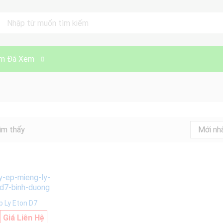
ll
m Đã Xem
ìm thấy
Mới nh
p Ly Eton D7
Giá Liên Hệ