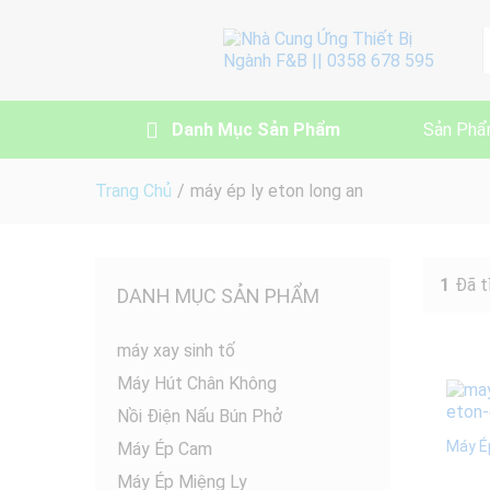
A
Danh Mục Sản Phẩm
Sản Phẩ
Trang Chủ
/
máy ép ly eton long an
1
Đã t
DANH MỤC SẢN PHẨM
máy xay sinh tố
Máy Hút Chân Không
Nồi Điện Nấu Bún Phở
Máy É
Máy Ép Cam
Máy Ép Miệng Ly