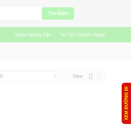
Tìm Kiếm
Video Hướng Dẫn
Tin Tức Chuyên Ngành
View
ất
XEM ĐƯỜNG ĐI