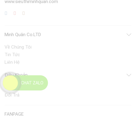
www.sieuthiminhquan.com
Minh Quân Co.LTD
Về Chúng Tôi
Tin Tức
Liên Hệ
Điều Khoản
CHAT ZALO
Giao Nhận
Đổi Trả
FANPAGE