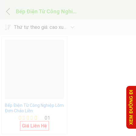
Bếp Điện Từ Công Nghiệp Lõm Đơn Chảo Liền
Thứ tự theo giá: cao xuống thấp
XEM ĐƯỜNG ĐI
Bếp Điện Từ Công Nghiệp Lõm
Đơn Chảo Liền
01
Được xếp
Giá Liên Hệ
hạng
5.00