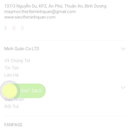
137/3 Nguyễn Du, KP2, An Phú, Thuận An, Bình Dương
maymocthietbiminhquan@gmail.com
www.sieuthiminhquan.com
Minh Quân Co.LTD
Về Chúng Tôi
Tin Tức
Liên Hệ
Điều Khoản
CHAT ZALO
Giao Nhận
Đổi Trả
FANPAGE