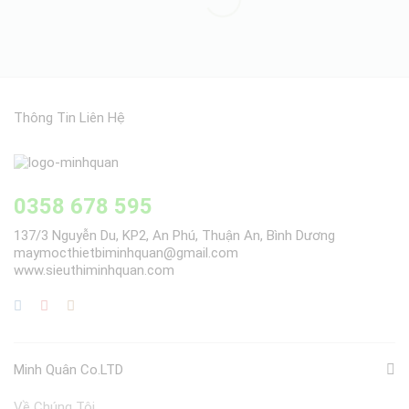
Thông Tin Liên Hệ
0358 678 595
137/3 Nguyễn Du, KP2, An Phú, Thuận An, Bình Dương
maymocthietbiminhquan@gmail.com
www.sieuthiminhquan.com
Minh Quân Co.LTD
Về Chúng Tôi