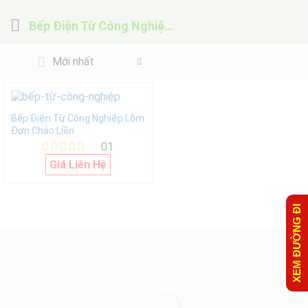
Bếp Điện Từ Công Nghiệp Lõm Đơn Chảo Liền
Mới nhất
Bếp Điện Từ Công Nghiệp Lõm
Đơn Chảo Liền
01
Được xếp
Giá Liên Hệ
hạng
5.00
5 sao
XEM ĐƯỜNG ĐI