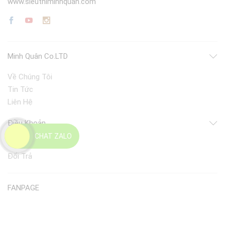
www.sieuthiminhquan.com
Minh Quân Co.LTD
Về Chúng Tôi
Tin Tức
Liên Hệ
Điều Khoản
CHAT ZALO
Giao Nhận
Đổi Trả
FANPAGE